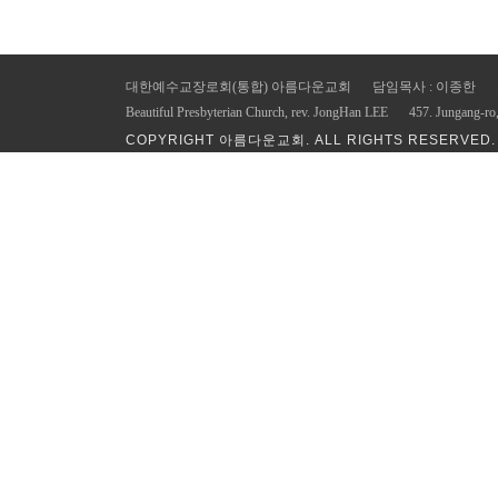
대한예수교장로회(통합) 아름다운교회
담임목사 : 이종한
Beautiful Presbyterian Church, rev. JongHan LEE
457. Jungang-ro
COPYRIGHT 아름다운교회. ALL RIGHTS RESERVED.