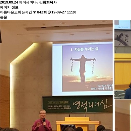
2019.09.24 제직세미나 / 김형회목사
페이지 정보
아름다운교회
0건
842회
19-09-27 11:20
본문